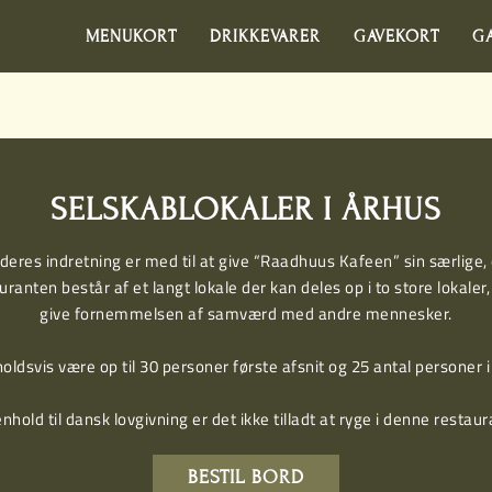
MENUKORT
DRIKKEVARER
GAVEKORT
GA
SELSKABLOKALER I ÅRHUS
deres indretning er med til at give “Raadhuus Kafeen” sin særlig
anten består af et langt lokale der kan deles op i to store lokaler, 
give fornemmelsen af samværd med andre mennesker.
ldsvis være op til 30 personer første afsnit og 25 antal personer i
enhold til dansk lovgivning er det ikke tilladt at ryge i denne restaur
BESTIL BORD