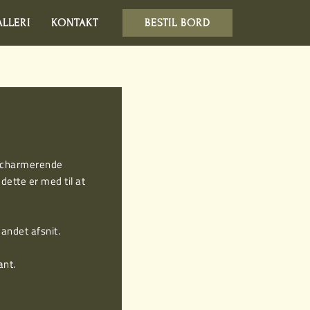
LLERI
KONTAKT
BESTIL BORD
e, charmerende
dette er med til at
 andet afsnit.
ant.