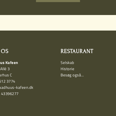
 OS
RESTAURANT
us Kafeen
Selskab
Allé 3
Historie
arhus C
Besøg også...
8612 3774
aadhuus-kafeen.dk
: 43396277